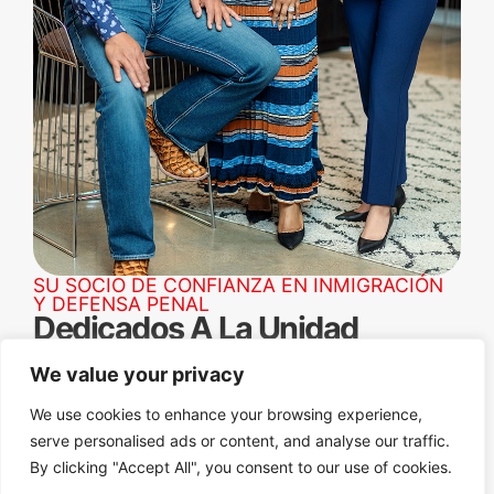
SU SOCIO DE CONFIANZA EN INMIGRACIÓN
Y DEFENSA PENAL
Dedicados A La Unidad
Familiar Y La Representación
We value your privacy
Justa
We use cookies to enhance your browsing experience,
En las Oficinas Legales de Erika N. Salter, P.C.,
serve personalised ads or content, and analyse our traffic.
nuestro enfoque principal son los servicios de
By clicking "Accept All", you consent to our use of cookies.
inmigración familiar, complementados con una